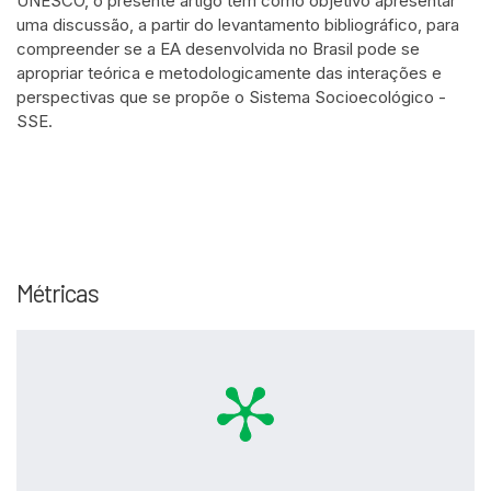
UNESCO, o presente artigo tem como objetivo apresentar
uma discussão, a partir do levantamento bibliográfico, para
compreender se a EA desenvolvida no Brasil pode se
apropriar teórica e metodologicamente das interações e
perspectivas que se propõe o Sistema Socioecológico -
SSE.
Intro
0
Methods
0
Results
0
Métricas
Discussion
0
Other
0
See how this article has been
cited at
scite.ai
Scite shows how a scientific paper