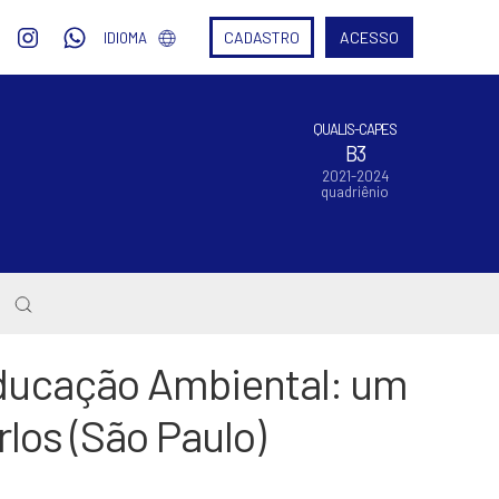
CADASTRO
ACESSO
IDIOMA
QUALIS-CAPES
B3
2021-2024
quadriênio
Educação Ambiental: um
los (São Paulo)