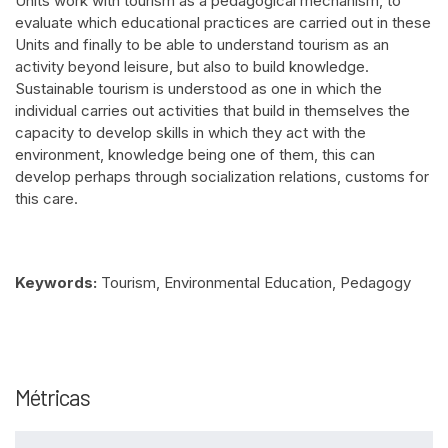
Units work with tourism as a pedagogical mechanism, to
evaluate which educational practices are carried out in these
Units and finally to be able to understand tourism as an
activity beyond leisure, but also to build knowledge.
Sustainable tourism is understood as one in which the
individual carries out activities that build in themselves the
capacity to develop skills in which they act with the
environment, knowledge being one of them, this can
develop perhaps through socialization relations, customs for
this care.
Keywords:
Tourism, Environmental Education, Pedagogy
Intro
0
Methods
0
Results
0
Métricas
Discussion
0
Other
0