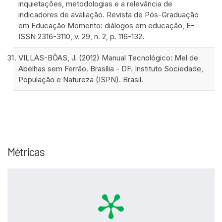
inquietações, metodologias e a relevância de
indicadores de avaliação. Revista de Pós-Graduação
em Educação Momento: diálogos em educação, E-
ISSN 2316-3110, v. 29, n. 2, p. 116-132.
VILLAS-BÔAS, J. (2012) Manual Tecnológico: Mel de
Abelhas sem Ferrão. Brasília - DF. Instituto Sociedade,
População e Natureza (ISPN). Brasil.
Intro
0
Methods
0
Results
0
Métricas
Discussion
0
Other
0
See how this article has been
cited at
scite.ai