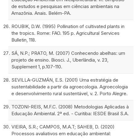
de estudos e pesquisas em ciências ambientais na
Amazônia. Anais. Belém-PA.
ROUBIK, D.W. (1995) Pollination of cultivated plants in
the tropics. Rome: FAO. 195 p. Agricultural Services
Bulletin, 118.
SÁ, N.P.; PRATO, M. (2007) Conhecendo abelhas: um
projeto de ensino. Biosci. J., Uberlândia, v. 23,
Supplement 1, p.107-110.
SEVILLA-GUZMÁN, E.S. (2001) Uma estratégia de
sustentabilidade a partir da agroecologia. Agroecologia
e desenvolvimento rural sustentável, v. 2. Porto Alegre.
TOZONI-REIS, M.F.C. (2008) Metodologias Aplicadas à
Educação Ambiental. 2ª ed. - Curitiba: IESDE Brasil S.A.
VIEIRA, S.R.; CAMPOS, M.A.T; SAHEB, D. (2020)
Processos avaliativos em educação ambiental: