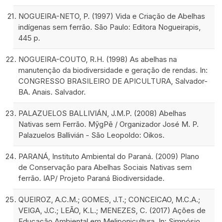
NOGUEIRA-NETO, P. (1997) Vida e Criação de Abelhas
indígenas sem ferrão. São Paulo: Editora Nogueirapis,
445 p.
NOGUEIRA-COUTO, R.H. (1998) As abelhas na
manutenção da biodiversidade e geração de rendas. In:
CONGRESSO BRASILEIRO DE APICULTURA, Salvador-
BA. Anais. Salvador.
PALAZUELOS BALLIVIÁN, J.M.P. (2008) Abelhas
Nativas sem Ferrão. MỹgPẽ / Organizador José M. P.
Palazuelos Ballivián - São Leopoldo: Oikos.
PARANÁ, Instituto Ambiental do Paraná. (2009) Plano
de Conservação para Abelhas Sociais Nativas sem
ferrão. IAP/ Projeto Paraná Biodiversidade.
QUEIROZ, A.C.M.; GOMES, J.T.; CONCEICAO, M.C.A.;
VEIGA, J.C.; LEÃO, K.L.; MENEZES, C. (2017) Ações de
Educação Ambiental em Meliponicultura. In: Simpósio