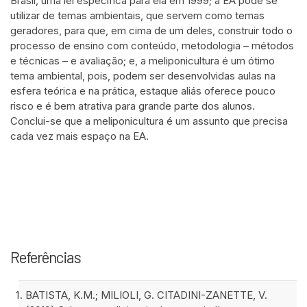
Brasil, uma lei específica para ela em 1999; a EA pode se
utilizar de temas ambientais, que servem como temas
geradores, para que, em cima de um deles, construir todo o
processo de ensino com conteúdo, metodologia – métodos
e técnicas – e avaliação; e, a meliponicultura é um ótimo
tema ambiental, pois, podem ser desenvolvidas aulas na
esfera teórica e na prática, estaque aliás oferece pouco
risco e é bem atrativa para grande parte dos alunos.
Conclui-se que a meliponicultura é um assunto que precisa
cada vez mais espaço na EA.
Referências
BATISTA, K.M.; MILIOLI, G. CITADINI-ZANETTE, V.