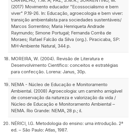
CARVALHO, T.M. A; PAZ, S.M.R.; SORRENTINO, M.
(2017) Movimento educador “Ecossocialismo e bem
viver" P.19-26. In: Educação, agroecologia e bem viver:
transição ambientalista para sociedades sustentáveis/
Marcos Sorrentino; Maria Henriqueta Andrade
Raymundo; Simone Portugal; Fernanda Corrêa de
Moraes; Rafael Falcão da Silva (org.). Piracicaba, SP:
MH-Ambiente Natural, 344 p.
MOREIRA, W. (2004). Revisão de Literatura e
Desenvolvimento Científico: conceitos e estratégias
para confecção. Lorena: Janus, 30p.
NEMA - Núcleo de Educação e Monitoramento
Ambiental. (2008) Agroecologia: um caminho amigável
de conservação da natureza e valorização da vida /
Núcleo de Educação e Monitoramento Ambiental –
NEMA. Rio Grande: NEMA, 28 p.; il.
NÉRICI, I.G. Metodologia do ensino: uma introdução. 2ª
ed. – São Paulo: Atlas, 1987.