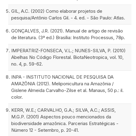
GIL, A.C. (2002) Como elaborar projetos de
pesquisa/Antônio Carlos Gil. - 4. ed. - São Paulo: Atlas.
GONÇALVES, J.R. (2021). Manual de artigo de revisão
de literatura. (3ª ed.) Brasília: Instituto Processus, 78p.
IMPERATRIZ-FONSECA, V.L.; NUNES-SILVA, P. (2010)
Abelhas No Código Florestal. BiotaNeotropica, vol. 10,
no. 4, p. 59-62.
INPA - INSTITUTO NACIONAL DE PESQUISA DA
AMAZÔNIA (2012). Meliponicultura na Amazônia /
Gislene Almeida Carvalho-Zilse et al. Manaus, 50 p.: il.
color.
KERR, W.E.; CARVALHO, G.A.; SILVA, A.C.; ASSIS,
M.G.P. (2001) Aspectos pouco mencionados da
biodiversidade amazônica. Parcerias Estratégicas -
Número 12 - Setembro, p. 20-41.