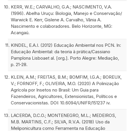
KERR, W.E.; CARVALHO, G.A.; NASCIMENTO, V.A.
(1996). Abelha Uruçu: Biologia, Manejo e Conservação/
Warwick E. Kerr, Gislene A. Carvalho, Vânia A.
Nascimento e colaboradores. Belo Horizonte, MG:
Acangaú.
KINDEL, E.A.I. (2012) Educação Ambiental nos PCN. In:
Educação Ambiental: da teoria à prática/Cassiano
Pamplona Lisboaet al. [org.]. Porto Alegre: Mediação,
p. 21-28.
KLEIN, A.M.; FREITAS, B.M.; BOMFIM, I.G.A.; BOREUX,
V.; FORNOFF, F.; OLIVEIRA, M.O. (2020) A Polinização
Agrícola por Insetos no Brasil: Um Guia para
Fazendeiros, Agricultores, Extensionistas, Políticos e
Conservacionistas. DOI: 10.6094/UNIFR/151237 iv.
LACERDA, D.C.O.; MONTENEGRO, M.L.; MEDEIROS,
M.B. MARTINS, C.F.; SILVA, R.V.A. (2018) Uso da
Meliponicultura como Ferramenta na Educação