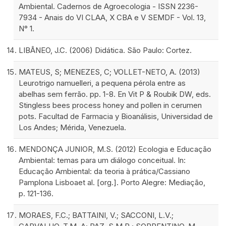
Ambiental. Cadernos de Agroecologia - ISSN 2236-
7934 - Anais do VI CLAA, X CBA e V SEMDF - Vol. 13,
N° 1.
LIBÂNEO, J.C. (2006) Didática. São Paulo: Cortez.
MATEUS, S; MENEZES, C; VOLLET-NETO, A. (2013)
Leurotrigo namuelleri, a pequena pérola entre as
abelhas sem ferrão. pp. 1-8. En Vit P & Roubik DW, eds.
Stingless bees process honey and pollen in cerumen
pots. Facultad de Farmacia y Bioanálisis, Universidad de
Los Andes; Mérida, Venezuela.
MENDONÇA JUNIOR, M.S. (2012) Ecologia e Educação
Ambiental: temas para um diálogo conceitual. In:
Educação Ambiental: da teoria à prática/Cassiano
Pamplona Lisboaet al. [org.]. Porto Alegre: Mediação,
p. 121-136.
MORAES, F.C.; BATTAINI, V.; SACCONI, L.V.;