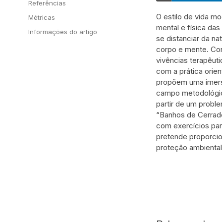
Referências
O estilo de vida m
Métricas
mental e física d
Informações do artigo
se distanciar da n
corpo e mente. Con
vivências terapêut
com a prática orien
propõem uma imersã
campo metodológico
partir de um probl
“Banhos de Cerrado
com exercícios par
pretende proporcio
proteção ambiental