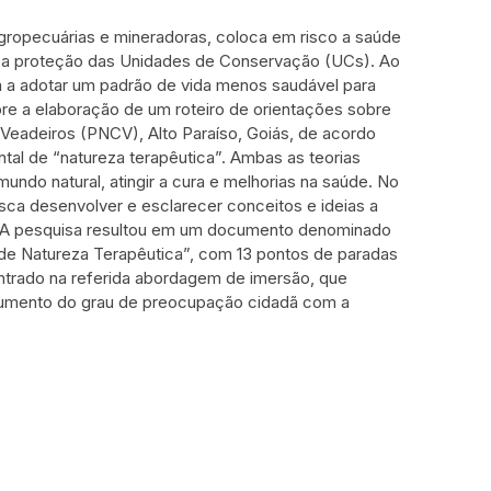
 agropecuárias e mineradoras, coloca em risco a saúde
 a proteção das Unidades de Conservação (UCs). Ao
ia a adotar um padrão de vida menos saudável para
re a elaboração de um roteiro de orientações sobre
 Veadeiros (PNCV), Alto Paraíso, Goiás, de acordo
ntal de “natureza terapêutica”. Ambas as teorias
do natural, atingir a cura e melhorias na saúde. No
sca desenvolver e esclarecer conceitos e ideias a
CV. A pesquisa resultou em um documento denominado
de Natureza Terapêutica”, com 13 pontos de paradas
entrado na referida abordagem de imersão, que
 aumento do grau de preocupação cidadã com a