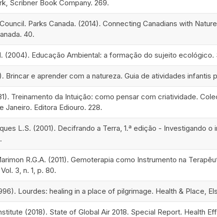
rk, Scribner Book Company. 269.
Council. Parks Canada. (2014). Connecting Canadians with Nature 
anada. 40.
 M. (2004). Educação Ambiental: a formação do sujeito ecológico.
6). Brincar e aprender com a natureza. Guia de atividades infanti
1). Treinamento da Intuição: como pensar com criatividade. Cole
e Janeiro. Editora Ediouro. 228.
ues L.S. (2001). Decifrando a Terra, 1.ª edição - Investigando o 
.
Marimon R.G.A. (2011). Gemoterapia como Instrumento na Terapêu
ol. 3, n. 1, p. 80.
996). Lourdes: healing in a place of pilgrimage. Health & Place, Els
nstitute (2018). State of Global Air 2018. Special Report. Health Ef