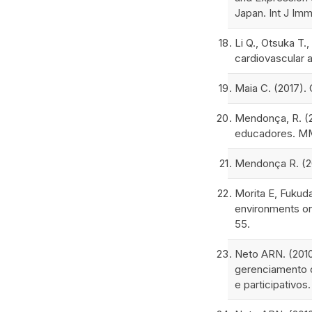
Japan. Int J Im
Li Q., Otsuka T.
cardiovascular 
Maia C. (2017).
Mendonça, R. (2
educadores. MMA
Mendonça R. (20
Morita E, Fukud
environments on 
55.
Neto ARN. (2010
gerenciamento d
e participativos.