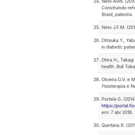
Neto ARN. (2010
Construindo refe
Brasil, palestra.
Neto J.F.M. (20
Ohtsuka Y., Yab
in diabetic patie
Ohira H., Takagi
health. Bull Tok
Oliveira D.V. e
Fisioterapia e N
Portela G. (201
https://portal.
em: 7 abr 2018.
Quintana R. (201