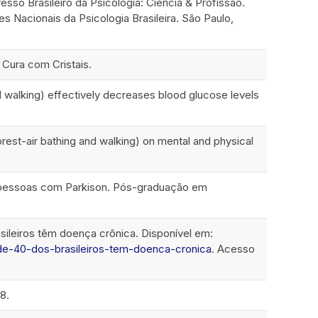
sso Brasileiro da Psicologia: Ciência & Profissão.
s Nacionais da Psicologia Brasileira. São Paulo,
 Cura com Cristais.
d walking) effectively decreases blood glucose levels
forest-air bathing and walking) on mental and physical
das pessoas com Parkison. Pós-graduação em
Intro
0
Methods
0
Results
0
ileiros têm doença crônica. Disponível em:
Discussion
0
a-de-40-dos-brasileiros-tem-doenca-cronica
. Acesso
Other
0
8.
See how this article has been