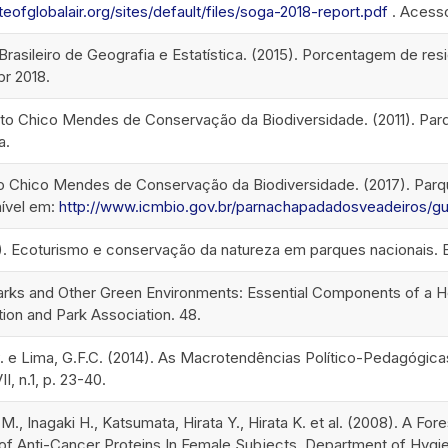
eofglobalair.org/sites/default/files/soga-2018-report.pdf
. Acesso
 Brasileiro de Geografia e Estatística. (2015). Porcentagem de res
r 2018.
uto Chico Mendes de Conservação da Biodiversidade. (2011). Pa
a.
to Chico Mendes de Conservação da Biodiversidade. (2017). Par
nível em:
http://www.icmbio.gov.br/parnachapadadosveadeiros/gui
2). Ecoturismo e conservação da natureza em parques nacionais. 
Parks and Other Green Environments: Essential Components of a 
ion and Park Association. 48.
P. e Lima, G.F.C. (2014). As Macrotendências Político-Pedagógic
I, n.1, p. 23-40.
 M., Inagaki H., Katsumata, Hirata Y., Hirata K. et al. (2008). A For
of Anti-Cancer Proteins In Female Subjects. Department of Hygie