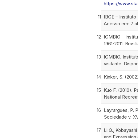
https://www.stat
IBGE – Instituto
Acesso em: 7 ab
ICMBIO – Instit
1961-2011. Brasíli
ICMBIO. Institu
visitante. Dispo
Kinker, S. (200
Kuo F. (2010). 
National Recreat
Layrargues, P. 
Sociedade v. XVI
Li Q., Kobayashi
and Expression 