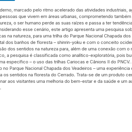
oderno, marcado pelo ritmo acelerado das atividades industriais,
as pessoas que vivem em áreas urbanas, comprometendo também
atureza, o ser humano perde as suas raízes e passa a ter tendênc
siderando esse cenário, este artigo apresenta uma pesquisa sob
icas na natureza, para uma trilha do Parque Nacional Chapada dos
tal dos banhos de floresta – shinrin-yoku e com o conceito ocide
o dos sentidos na natureza para, além de uma conexão com o mun
, a pesquisa é classificada como analítico-exploratória, pois bu
ema específico – o uso das trilhas Cariocas e Cânions II do PN
 no Parque Nacional Chapada dos Veadeiros – uma experiência 
a os sentidos na floresta do Cerrado. Trata-se de um produto c
nar aos visitantes uma melhoria do bem-estar e da saúde e um
.