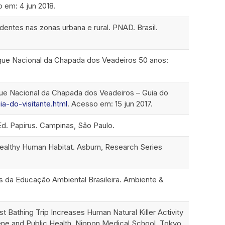
 em: 4 jun 2018.
identes nas zonas urbana e rural. PNAD. Brasil.
rque Nacional da Chapada dos Veadeiros 50 anos:
que Nacional da Chapada dos Veadeiros – Guia do
a-do-visitante.html
. Acesso em: 15 jun 2017.
Ed. Papirus. Campinas, São Paulo.
Healthy Human Habitat. Asburn, Research Series
as da Educação Ambiental Brasileira. Ambiente &
est Bathing Trip Increases Human Natural Killer Activity
ne and Public Health, Nippon Medical School, Tokyo,