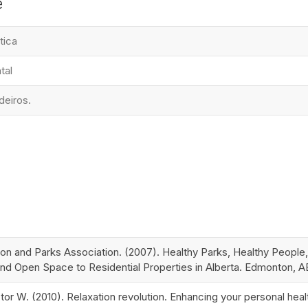
e
tica
tal
eiros.
ion and Parks Association. (2007). Healthy Parks, Healthy Peopl
and Open Space to Residential Properties in Alberta. Edmonton, A
tor W. (2010). Relaxation revolution. Enhancing your personal hea