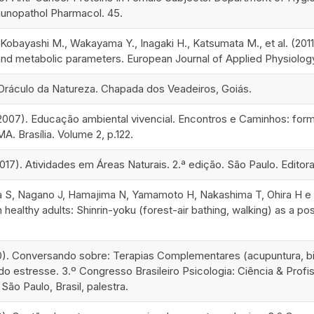
munopathol Pharmacol. 45.
, Kobayashi M., Wakayama Y., Inagaki H., Katsumata M., et al. (201
and metabolic parameters. European Journal of Applied Physiology
 Oráculo da Natureza. Chapada dos Veadeiros, Goiás.
007). Educação ambiental vivencial. Encontros e Caminhos: for
. Brasília. Volume 2, p.122.
17). Atividades em Áreas Naturais. 2.ª edição. São Paulo. Editora
a S, Nagano J, Hamajima N, Yamamoto H, Nakashima T, Ohira H e S
healthy adults: Shinrin-yoku (forest-air bathing, walking) as a po
). Conversando sobre: Terapias Complementares (acupuntura, b
o estresse. 3.º Congresso Brasileiro Psicologia: Ciência & Profi
 São Paulo, Brasil, palestra.