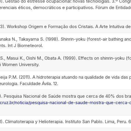
). Gestão do estresse ocupacional: novas tecnologias. 3.º Congre
renciais éticos, democráticos e participativos. Fórum de Entidade
13). Workshop Origem e Formação dos Cristais. A Arte Intuitiva de
unaka N., Takayama S. (1998). Shinrin-yoku (forest-air bathing an
nts. Int J Biometeorol.
 S., Masui K., Oishi M., Obata A. (1999). Effects on shinrin-yoku (
ai Women University.
 Meija P.M. (2011). A hidroterapia atuando na qualidade de vida 
eurologia. Faculdade Ávila. 12.
4). Pesquisa Nacional de Saúde mostra que cerca de 40% dos bras
fiocruz.br/noticia/pesquisa-nacional-de-saude-mostra-que-cerc
1). Climatoterapia y Helioterapia. Instituto San Pablo. Lima, Peru. 6