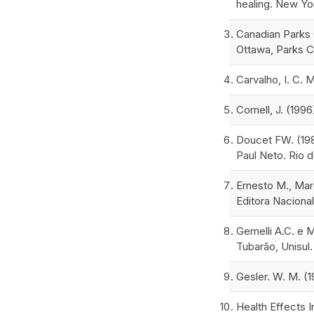
healing. New Yo
Canadian Parks 
Ottawa, Parks C
Carvalho, I. C.
Cornell, J. (199
Doucet FW. (198
Paul Neto. Rio d
Ernesto M., Marq
Editora Nacional
Gemelli A.C. e 
Tubarão, Unisul. V
Gesler. W. M. (1
Health Effects I