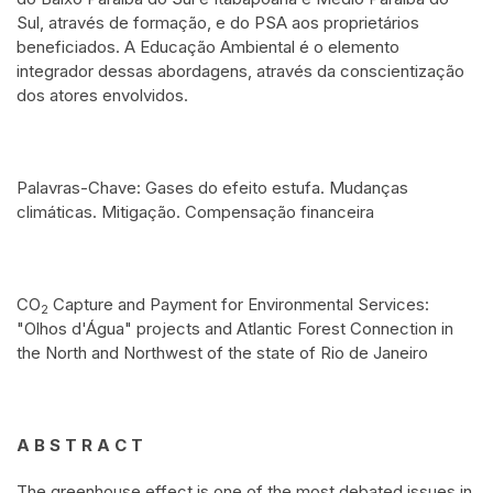
Sul, através de formação, e do PSA aos proprietários
beneficiados. A Educação Ambiental é o elemento
integrador dessas abordagens, através da conscientização
dos atores envolvidos.
Palavras-Chave: Gases do efeito estufa. Mudanças
climáticas. Mitigação. Compensação financeira
CO
Capture and Payment for Environmental Services:
2
"Olhos d'Água" projects and Atlantic Forest Connection in
the North and Northwest of the state of Rio de Janeiro
A B S T R A C T
The greenhouse effect is one of the most debated issues in