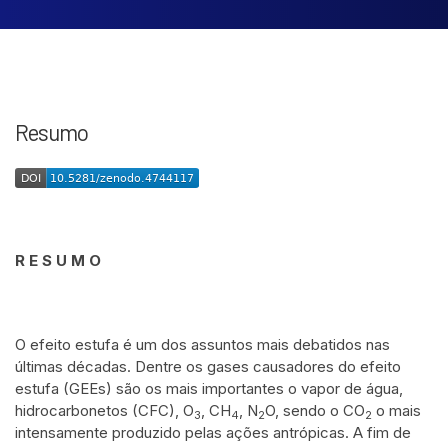
Resumo
R E S U M O
O efeito estufa é um dos assuntos mais debatidos nas
últimas décadas. Dentre os gases causadores do efeito
estufa (GEEs) são os mais importantes o vapor de água,
hidrocarbonetos (CFC), O
, CH
, N
O, sendo o CO
o mais
3
4
2
2
intensamente produzido pelas ações antrópicas. A fim de