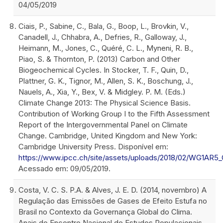
04/05/2019
Ciais, P., Sabine, C., Bala, G., Boop, L., Brovkin, V.,
Canadell, J., Chhabra, A., Defries, R., Galloway, J.,
Heimann, M., Jones, C., Quéré, C. L., Myneni, R. B.,
Piao, S. & Thornton, P. (2013) Carbon and Other
Biogeochemical Cycles. In Stocker, T. F., Quin, D.,
Plattner, G. K., Tignor, M., Allen, S. K., Boschung, J.,
Nauels, A., Xia, Y., Bex, V. & Midgley. P. M. (Eds.)
Climate Change 2013: The Physical Science Basis.
Contribution of Working Group I to the Fifth Assessment
Report of the Intergovernmental Panel on Climate
Change. Cambridge, United Kingdom and New York:
Cambridge University Press. Disponível em:
https://www.ipcc.ch/site/assets/uploads/2018/02/WG1AR5
Acessado em: 09/05/2019.
Costa, V. C. S. P.A. & Alves, J. E. D. (2014, novembro) A
Regulação das Emissões de Gases de Efeito Estufa no
Brasil no Contexto da Governança Global do Clima.
Anais do Encontro Nacional de Estudos Populacionais,