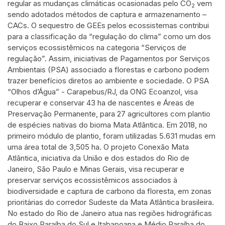
regular as mudanças climáticas ocasionadas pelo CO
vem
2
sendo adotados métodos de captura e armazenamento –
CACs. O sequestro de GEEs pelos ecossistemas contribui
para a classificação da “regulação do clima” como um dos
serviços ecossistêmicos na categoria “Serviços de
regulação”. Assim, iniciativas de Pagamentos por Serviços
Ambientais (PSA) associado a florestas e carbono podem
trazer benefícios diretos ao ambiente e sociedade. O PSA
“Olhos d’Água” - Carapebus/RJ, da ONG Ecoanzol, visa
recuperar e conservar 43 ha de nascentes e Áreas de
Preservação Permanente, para 27 agricultores com plantio
de espécies nativas do bioma Mata Atlântica. Em 2018, no
primeiro módulo de plantio, foram utilizadas 5.631 mudas em
uma área total de 3,505 ha. O projeto Conexão Mata
Atlântica, iniciativa da União e dos estados do Rio de
Janeiro, São Paulo e Minas Gerais, visa recuperar e
preservar serviços ecossistêmicos associados à
biodiversidade e captura de carbono da floresta, em zonas
prioritárias do corredor Sudeste da Mata Atlântica brasileira.
No estado do Rio de Janeiro atua nas regiões hidrográficas
do Baixo Paraíba do Sul e Itabapoana e Médio Paraíba do