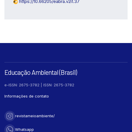
https://10.66205/eabra.v2i1.37
Methods
0
Results
0
Discussion
0
Other
0
See how this article has been
cited at
scite.ai
Scite shows how a scientific paper
has been cited by providing the
Educação Ambiental (Brasil)
context of the citation, a
classification describing whether it
e-ISSN: 2675-3782 | ISSN: 2675-3782
supports, mentions, or contrasts
Informações de contato
the cited claim, and a label
indicating in which section the
citation was made.
revistameioambiente/
Whatsapp