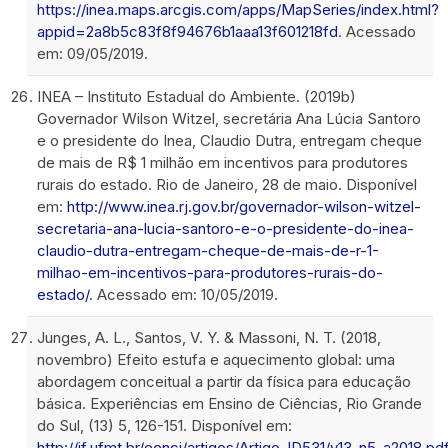
https://inea.maps.arcgis.com/apps/MapSeries/index.html?
appid=2a8b5c83f8f94676b1aaa13f601218fd
. Acessado
em: 09/05/2019.
INEA – Instituto Estadual do Ambiente. (2019b)
Governador Wilson Witzel, secretária Ana Lúcia Santoro
e o presidente do Inea, Claudio Dutra, entregam cheque
de mais de R$ 1 milhão em incentivos para produtores
rurais do estado. Rio de Janeiro, 28 de maio. Disponível
em:
http://www.inea.rj.gov.br/governador-wilson-witzel-
secretaria-ana-lucia-santoro-e-o-presidente-do-inea-
claudio-dutra-entregam-cheque-de-mais-de-r-1-
milhao-em-incentivos-para-produtores-rurais-do-
estado/
. Acessado em: 10/05/2019.
Junges, A. L., Santos, V. Y. & Massoni, N. T. (2018,
novembro) Efeito estufa e aquecimento global: uma
abordagem conceitual a partir da física para educação
básica. Experiências em Ensino de Ciências, Rio Grande
do Sul, (13) 5, 126-151. Disponível em:
http://if.ufmt.br/eenci/artigos/Artigo_ID531/v13_n5_a2018.pd