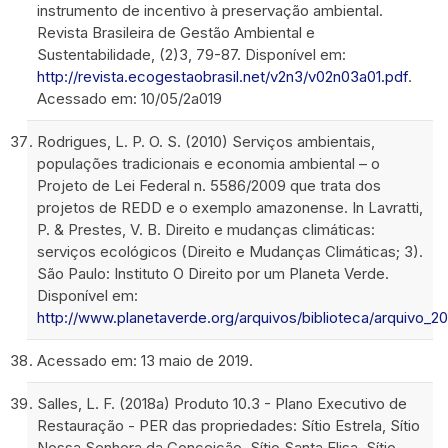
instrumento de incentivo à preservação ambiental.
Revista Brasileira de Gestão Ambiental e
Sustentabilidade, (2)3, 79-87. Disponível em:
http://revista.ecogestaobrasil.net/v2n3/v02n03a01.pdf
.
Acessado em: 10/05/2a019
Rodrigues, L. P. O. S. (2010) Serviços ambientais,
populações tradicionais e economia ambiental – o
Projeto de Lei Federal n. 5586/2009 que trata dos
projetos de REDD e o exemplo amazonense. In Lavratti,
P. & Prestes, V. B. Direito e mudanças climáticas:
serviços ecológicos (Direito e Mudanças Climáticas; 3).
São Paulo: Instituto O Direito por um Planeta Verde.
Disponível em:
http://www.planetaverde.org/arquivos/biblioteca/arquivo_2
Acessado em: 13 maio de 2019.
Salles, L. F. (2018a) Produto 10.3 - Plano Executivo de
Restauração - PER das propriedades: Sítio Estrela, Sítio
Nossa Senhora da Conceição, Sítio Santa Elisa, Sítio