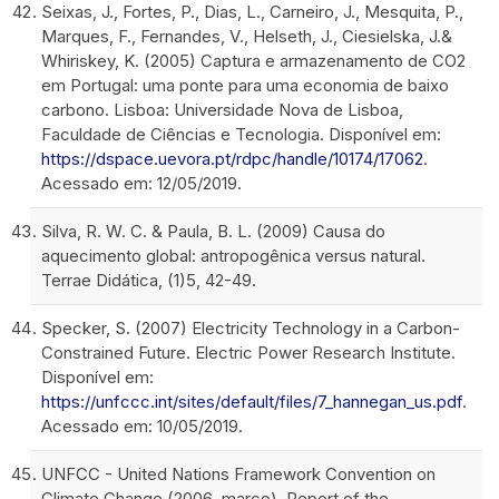
Seixas, J., Fortes, P., Dias, L., Carneiro, J., Mesquita, P.,
Marques, F., Fernandes, V., Helseth, J., Ciesielska, J.&
Whiriskey, K. (2005) Captura e armazenamento de CO2
em Portugal: uma ponte para uma economia de baixo
carbono. Lisboa: Universidade Nova de Lisboa,
Faculdade de Ciências e Tecnologia. Disponível em:
https://dspace.uevora.pt/rdpc/handle/10174/17062
.
Acessado em: 12/05/2019.
Silva, R. W. C. & Paula, B. L. (2009) Causa do
aquecimento global: antropogênica versus natural.
Terrae Didática, (1)5, 42-49.
Specker, S. (2007) Electricity Technology in a Carbon-
Constrained Future. Electric Power Research Institute.
Disponível em:
https://unfccc.int/sites/default/files/7_hannegan_us.pdf
.
Acessado em: 10/05/2019.
UNFCC - United Nations Framework Convention on
Climate Change (2006, março). Report of the