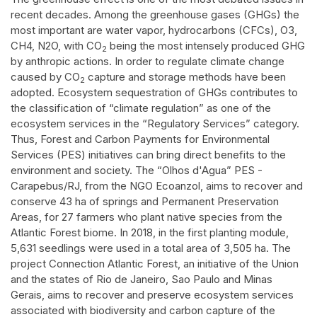
recent decades. Among the greenhouse gases (GHGs) the
most important are water vapor, hydrocarbons (CFCs), O3,
CH4, N2O, with CO
being the most intensely produced GHG
2
by anthropic actions. In order to regulate climate change
caused by CO
capture and storage methods have been
2
adopted. Ecosystem sequestration of GHGs contributes to
the classification of “climate regulation” as one of the
ecosystem services in the “Regulatory Services” category.
Thus, Forest and Carbon Payments for Environmental
Services (PES) initiatives can bring direct benefits to the
environment and society. The “Olhos d'Agua” PES -
Carapebus/RJ, from the NGO Ecoanzol, aims to recover and
conserve 43 ha of springs and Permanent Preservation
Areas, for 27 farmers who plant native species from the
Atlantic Forest biome. In 2018, in the first planting module,
5,631 seedlings were used in a total area of 3,505 ha. The
project Connection Atlantic Forest, an initiative of the Union
and the states of Rio de Janeiro, Sao Paulo and Minas
Gerais, aims to recover and preserve ecosystem services
associated with biodiversity and carbon capture of the