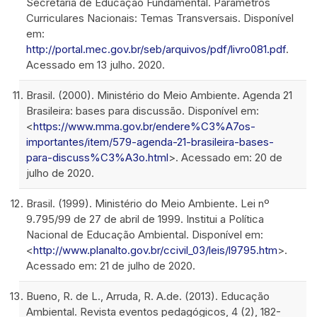
Secretaria de Educação Fundamental. Parâmetros
Curriculares Nacionais: Temas Transversais. Disponível
em:
http://portal.mec.gov.br/seb/arquivos/pdf/livro081.pdf
.
Acessado em 13 julho. 2020.
Brasil. (2000). Ministério do Meio Ambiente. Agenda 21
Brasileira: bases para discussão. Disponível em:
<
https://www.mma.gov.br/endere%C3%A7os-
importantes/item/579-agenda-21-brasileira-bases-
para-discuss%C3%A3o.html
>. Acessado em: 20 de
julho de 2020.
Brasil. (1999). Ministério do Meio Ambiente. Lei nº
9.795/99 de 27 de abril de 1999. Institui a Política
Nacional de Educação Ambiental. Disponível em:
<
http://www.planalto.gov.br/ccivil_03/leis/l9795.htm
>.
Acessado em: 21 de julho de 2020.
Bueno, R. de L., Arruda, R. A.de. (2013). Educação
Ambiental. Revista eventos pedagógicos, 4 (2), 182-