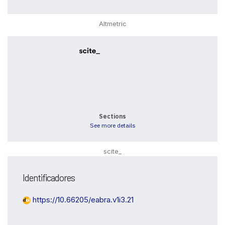
Altmetric
0
0
0
0
0
Sections
See more details
scite_
Identificadores
Intro
0
https://10.66205/eabra.v1i3.21
Methods
0
Results
0
Discussion
0