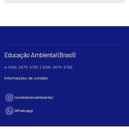
Other
0
See how this article has been
cited at
scite.ai
Scite shows how a scientific paper
has been cited by providing the
Educação Ambiental (Brasil)
context of the citation, a
classification describing whether it
e-ISSN: 2675-3782 | ISSN: 2675-3782
supports, mentions, or contrasts
Informações de contato
the cited claim, and a label
indicating in which section the
citation was made.
revistameioambiente/
Whatsapp