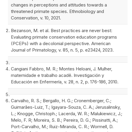
changes in perceptions and attitudes towards a
threatened primate species. Ethnobiology and
Conservation, v. 10, 2021.
Bezanson, M. et al. Best practices are never best:
Evaluating primate conservation education programs
(PCEPs) with a decolonial perspective. American
Journal of Primatology, v. 85, n. 5, p. e23424, 2023.
Cangiani Fabbro, M. R.; Montes Heloani, J. Mulher,
maternidade e trabalho acadê. Investigación y
Educación en Enfermería, v. 28, n. 2, p. 176-186, 2010.
Carvalho, R. S.; Bergallo, H. G.; Cronemberger, C.;
Guimarães-Luiz, T.; Igayara-Souza, C. A.; Jerusalinsky,
L.; Knogge, Christoph.; Lacerda, W. R.; Malukiewicz, J.;
Melo, F. R; Moreira, S. B.; Pereira, D. G.; Pissinatti, A.;
Port-Carvalho, M.; Ruiz-Miranda, C. R.; Wormell, D.