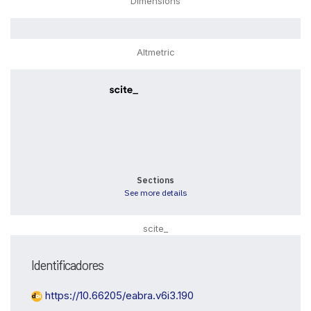
Dimensions
Altmetric
0
0
0
0
0
Sections
See more details
scite_
Identificadores
Intro
0
https://10.66205/eabra.v6i3.190
Methods
0