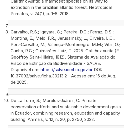
Callithrix Aurita: a marmoset species on its way to
extinction in the brazilian atlantic forest. Neotropical
Primates, v. 24(1), p. 1-8, 2018.
Carvalho, R.S.; Igayara, C.; Pereira, D.G.; Ferraz, D.S.;
Montilha, E.; Melo, F.R.; Jerusalinsky, L.; Oliveira, L.C.;
Port-Carvalho, M.; Valença-Montenegro, M.M.; Vital, O.;
Cunha, R.G.; Guimarães-Luiz, T. 2025. Callithrix aurita (É.
Geoffroy Saint-Hilaire, 1812). Sistema de Avaliação do
Risco de Extinção da Biodiversidade - SALVE.
Disponível em:
https://salve.icmbio.gov.br
DOI:
10.37002/salve.ficha.30213.2 - Acesso em: 16 de Aug.
de 2025.
De La Torre, S.; Morelos-Juárez, C. Primate
conservation efforts and sustainable development goals
in Ecuador, combining research, education and capacity
building. Animals, v. 12, n. 20, p. 2750, 2022.