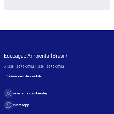
Results
0
Discussion
0
Other
0
See how this article has been
cited at
scite.ai
Scite shows how a scientific paper
has been cited by providing the
Educação Ambiental (Brasil)
context of the citation, a
classification describing whether it
e-ISSN: 2675-3782 | ISSN: 2675-3782
supports, mentions, or contrasts
Informações de contato
the cited claim, and a label
indicating in which section the
citation was made.
revistameioambiente/
Whatsapp