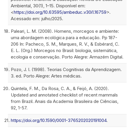
Ambiental, 30(1), 1–15. Disponível em:
<
https://doi.org/10.63595/ambeduc.v30i1.16759
>.
Acessado em: julho/2025.
Paleari, L. M. (2008). Homens, morcegos e ambiente:
uma abordagem ecológica para a educação. Pp 187-
206 In: Pacheco, S. M., Marques, R. V., & Esbérard, C.
E. L. (Org.) Morcegos no Brasil: biologia, sistemática,
ecologia e conservação. Porto Alegre: Armazém Digital.
Pozo, J. I. (1998). Teorias Cognitivas da Aprendizagem.
3. ed. Porto Alegre: Artes médicas.
Quintela, F. M., Da Rosa, C. A., & Feijó, A. (2020).
Updated and annotated checklist of recent mammals
from Brazil. Anais da Academia Brasileira de Ciências,
92, 1-57.
https://doi.org/10.1590/0001-3765202020191004
.