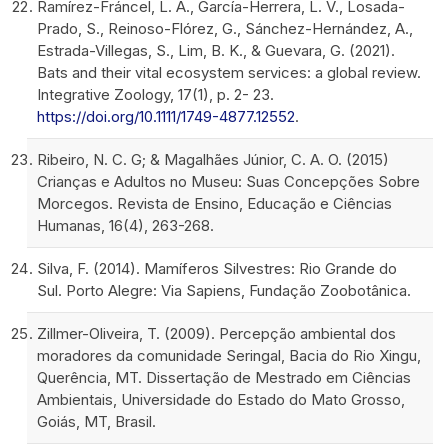
Ramírez-Fráncel, L. A., García-Herrera, L. V., Losada-
Prado, S., Reinoso-Flórez, G., Sánchez-Hernández, A.,
Estrada-Villegas, S., Lim, B. K., & Guevara, G. (2021).
Bats and their vital ecosystem services: a global review.
Integrative Zoology, 17(1), p. 2- 23.
https://doi.org/10.1111/1749-4877.12552
.
Ribeiro, N. C. G; & Magalhães Júnior, C. A. O. (2015)
Crianças e Adultos no Museu: Suas Concepções Sobre
Morcegos. Revista de Ensino, Educação e Ciências
Humanas, 16(4), 263-268.
Silva, F. (2014). Mamíferos Silvestres: Rio Grande do
Sul. Porto Alegre: Via Sapiens, Fundação Zoobotânica.
Zillmer-Oliveira, T. (2009). Percepção ambiental dos
moradores da comunidade Seringal, Bacia do Rio Xingu,
Querência, MT. Dissertação de Mestrado em Ciências
Ambientais, Universidade do Estado do Mato Grosso,
Goiás, MT, Brasil.