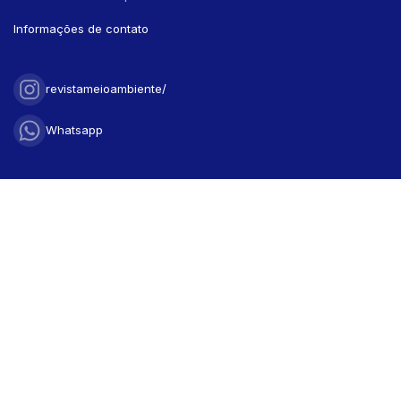
Discussion
0
Other
0
Informações de contato
See how this article has been
revistameioambiente/
cited at
scite.ai
Whatsapp
Scite shows how a scientific paper
has been cited by providing the
context of the citation, a
classification describing whether it
supports, mentions, or contrasts
the cited claim, and a label
indicating in which section the
citation was made.