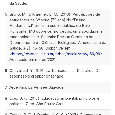
da Saúde.
Bruno, M., & Kraemer, B. M. (2010). Percepções de
estudantes da 6ª série (7º ano) do “Ensino
Fundamental” em uma escola pública de Belo
Horizonte, MG sobre os morcegos: uma abordagem
etnozoológica. e-Scientia: Revista Científica do
Departamento de Ciências Biológicas, Ambientais e da
Saúde, 3(2), 45-50. Disponível em:
<
https://revistas.unibh.br/dcbas/article/view/169/99
>.
Acessado em março/2021.
Chevallard, Y. (1991) La Transposicion Didactica: Del
saber sabio al saber enseñado.
Argentina: La Pensée Sauvage.
Dias, G. F. (2010). Educação ambiental: princípios e
práticas. 7. ed. São Paulo: Gaia.
Freitas, R. E., & Ribeiro, K. C. C. (2007). Educação e