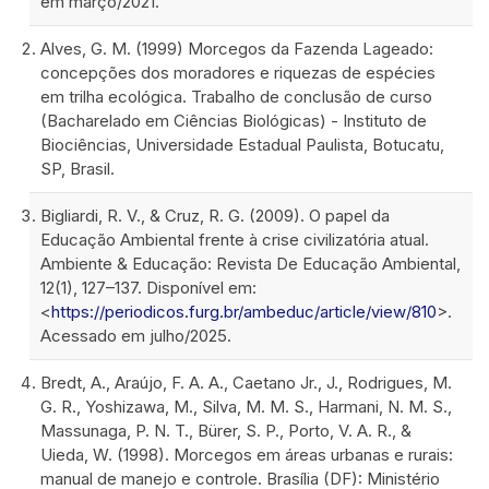
em março/2021.
Alves, G. M. (1999) Morcegos da Fazenda Lageado:
concepções dos moradores e riquezas de espécies
em trilha ecológica. Trabalho de conclusão de curso
(Bacharelado em Ciências Biológicas) - Instituto de
Biociências, Universidade Estadual Paulista, Botucatu,
SP, Brasil.
Bigliardi, R. V., & Cruz, R. G. (2009). O papel da
Educação Ambiental frente à crise civilizatória atual.
Ambiente & Educação: Revista De Educação Ambiental,
12(1), 127–137. Disponível em:
<
https://periodicos.furg.br/ambeduc/article/view/810
>.
Acessado em julho/2025.
Bredt, A., Araújo, F. A. A., Caetano Jr., J., Rodrigues, M.
G. R., Yoshizawa, M., Silva, M. M. S., Harmani, N. M. S.,
Massunaga, P. N. T., Bürer, S. P., Porto, V. A. R., &
Uieda, W. (1998). Morcegos em áreas urbanas e rurais:
manual de manejo e controle. Brasília (DF): Ministério