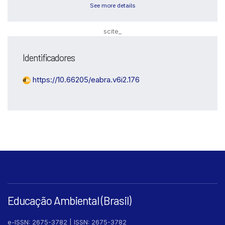
See more details
scite_
Identificadores
https://10.66205/eabra.v6i2.176
Intro
0
Educação Ambiental (Brasil)
Methods
0
Results
0
e-ISSN: 2675-3782 | ISSN: 2675-3782