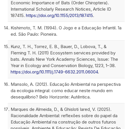
Economic Importance of Bats (Order Chiroptera).
International Scholarly Research Notices, Article ID
187415.
https://doi.org/10.1155/2013/187415
.
Kishimoto, T. M. (1994). O Jogo e a Educação Infantil. 1a
ed. São Paulo: Pioneira.
Kunz, T. H., Torrez, E. B., Bauer, D., Lobova, T., &
Fleming T. H. (2011) Ecosystem services provided by
bats. Annals New York Academy Sciences, Issue: The
Year in Ecology and Conservation Biology, 1223, 1–38.
https://doi.org/10.1111/j.1749-6632.2011.06004
.
Mansolo, A. (2012). Educação Ambiental na perspectiva
da ecologia integral: como educar neste mundo em
desequilíbrio? Belo Horizonte: Autêntica.
Marques de Almeida, D., & Ghisloti Iared, V. (2025).
Racionalidade Ambiental: reflexões sobre do papel da
Educação Ambiental na construção de outros futuros
possíveis. Ambiente & Educação: Revista De Educação