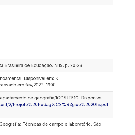
a Brasileira de Educação. N.19. p. 20-28.
undamental. Disponível em: <
essado em fev/2023. 1998.
Departamento de geografia/IGC/UFMG. Disponível
e/content/2/Projeto%20Pedag%C3%B3gico%202015.pdf
Intro
0
Methods
0
Results
0
Discussion
0
do Geografia: Técnicas de campo e laboratório. São
Other
0