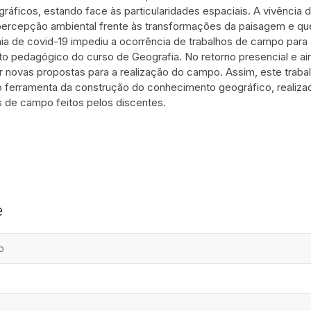
áficos, estando face às particularidades espaciais. A vivência d
percepção ambiental frente às transformações da paisagem e qu
a de covid-19 impediu a ocorrência de trabalhos de campo para
o pedagógico do curso de Geografia. No retorno presencial e aind
 novas propostas para a realização do campo. Assim, este traba
 ferramenta da construção do conhecimento geográfico, realizad
os de campo feitos pelos discentes.
e
o