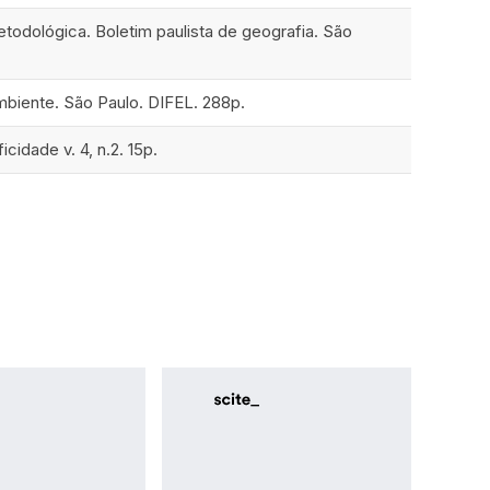
odológica. Boletim paulista de geografia. São
See how this article has been
cited at
scite.ai
ambiente. São Paulo. DIFEL. 288p.
Scite shows how a scientific paper
cidade v. 4, n.2. 15p.
has been cited by providing the
context of the citation, a
classification describing whether it
supports, mentions, or contrasts
the cited claim, and a label
indicating in which section the
citation was made.
0
0
0
0