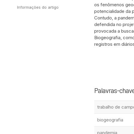
os fenômenos geogr
Informações do artigo
potencialidade da 
Contudo, a pandemi
defendida no projet
provocada a buscar
Biogeografia, como
registros em diári
Palavras-chav
trabalho de camp
biogeografia
pandemia