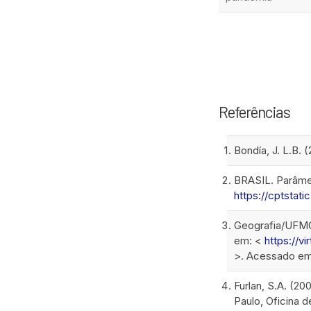
Referências
Bondía, J. L.B. 
BRASIL. Parâmet
https://cptsta
Geografia/UFMG
em: <
https://
>. Acessado em 
Furlan, S.A. (20
Paulo, Oficina d