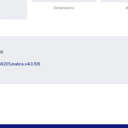
Dimensions
A
X
es
.66205/eabra.v4i3.106