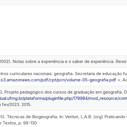
(2002). Notas sobre a experiência e o saber de experiência. Revist
ros curriculares nacionais: geografia. Secretaria de educação f
tic.s3.amazonaws.com/pdf/cpt/pcn/volume-05-geografia.pdf
>. Ac
. Projeto pedagógico dos cursos de graduação em geografia. 
virtual.ufmg.br/plataforma/pluginfile.php/178984/mod_resourc
fev/2023. 2015.
05). Técnicas de Biogeografia. In: Venturi, L.A.B. (org) Pratican
e Textos, p. 99-130