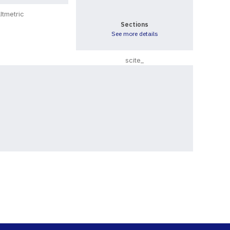
0
ltmetric
Sections
See more details
scite_