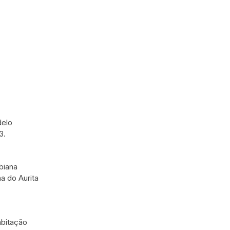
delo
3.
biana
a do Aurita
abitação