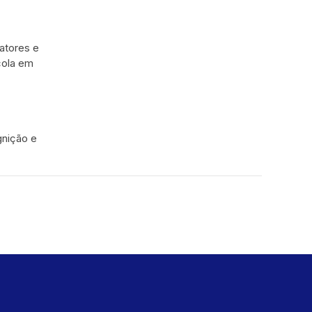
Fatores e
cola em
gnição e