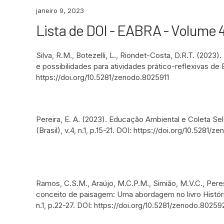
janeiro 9, 2023
Lista de DOI - EABRA - Volume 
Silva, R.M., Botezelli, L., Riondet-Costa, D.R.T. (202
e possibilidades para atividades prático-reflexivas de 
https://doi.org/10.5281/zenodo.8025911
Pereira, E. A. (2023). Educação Ambiental e Coleta S
(Brasil), v.4, n.1, p.15-21. DOI: https://doi.org/10.5281/
Ramos, C.S.M., Araújo, M.C.P.M., Simião, M.V.C., Peres
conceito de paisagem: Uma abordagem no livro Históri
n.1, p.22-27. DOI: https://doi.org/10.5281/zenodo.80259