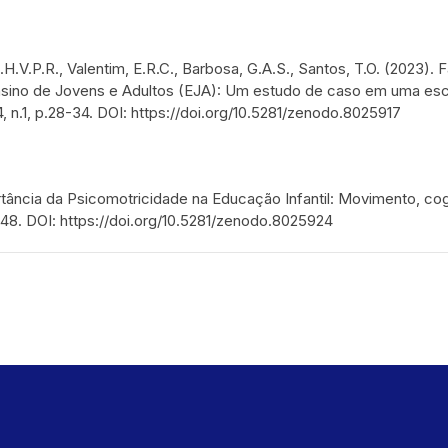
 E.H.V.P.R., Valentim, E.R.C., Barbosa, G.A.S., Santos, T.O. (2023). 
nsino de Jovens e Adultos (EJA): Um estudo de caso em uma es
 n.1, p.28-34. DOI: https://doi.org/10.5281/zenodo.8025917
portância da Psicomotricidade na Educação Infantil: Movimento, co
5-48. DOI: https://doi.org/10.5281/zenodo.8025924