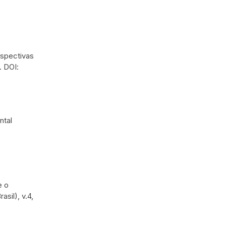
rspectivas
. DOI:
ntal
e o
sil), v.4,