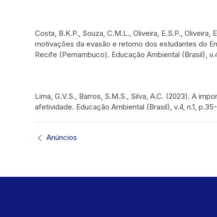
Costa, B.K.P., Souza, C.M.L., Oliveira, E.S.P., Oliveira,
motivações da evasão e retorno dos estudantes do E
Recife (Pernambuco). Educação Ambiental (Brasil), v.4,
Lima, G.V.S., Barros, S.M.S., Silva, A.C. (2023). A im
afetividade. Educação Ambiental (Brasil), v.4, n.1, p.3
Anúncios