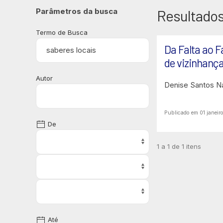
Parâmetros da busca
Resultados
Termo de Busca
Da Falta ao F
de vizinhanç
Autor
Denise Santos N
Publicado em 01 janeir
De
1 a 1 de 1 itens
Até