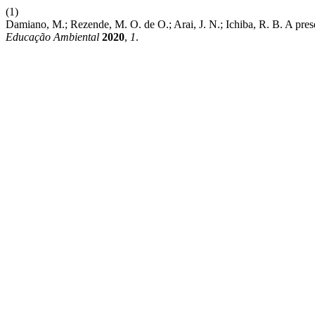
(1)
Damiano, M.; Rezende, M. O. de O.; Arai, J. N.; Ichiba, R. B. A pr
Educação Ambiental
2020
,
1
.